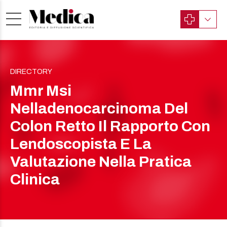
DIRECTORY
Mmr Msi
Nelladenocarcinoma Del
Colon Retto Il Rapporto Con
Lendoscopista E La
Valutazione Nella Pratica
Clinica