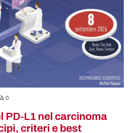
0
l PD-L1 nel carcinoma
pi, criteri e best