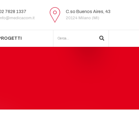
02 7628 1337
C.so Buenos Aires, 43
info@medicacom.it
20124 Milano (MI)
PROGETTI